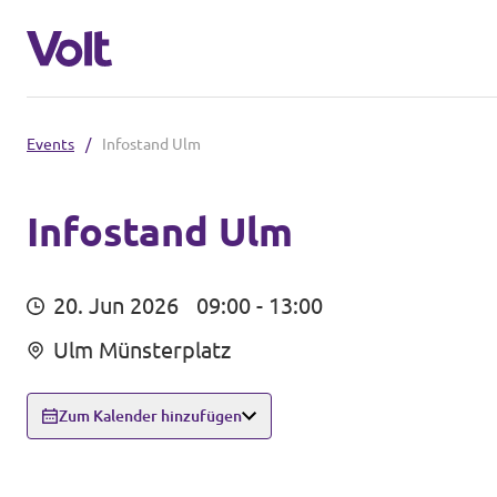
Events
/
Infostand Ulm
Volt in Baden-Württemberg
Lokale Teams
Infostand Ulm
Programm
Volt in Deutschland
20. Jun 2026
09:00 - 13:00
Über Volt
Ulm Münsterplatz
Website
Menschen
Volt in deinem Bundesland
Zum Kalender hinzufügen
Volt Deutschland Merchandise Shop
Neuigkeiten