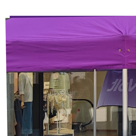
Unsere Events
Mache bei uns mit!
Deine Spende für Volt!
Jobs bei Volt
Unsere Teams in BW