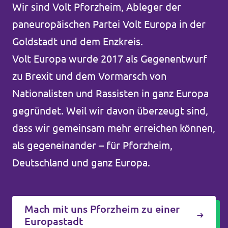
Wir sind Volt Pforzheim, Ableger der
Unsere Events
paneuropäischen Partei Volt Europa in der
Goldstadt und dem Enzkreis.
Volt Europa wurde 2017 als Gegenentwurf
Mache bei uns mit!
zu Brexit und dem Vormarsch von
Nationalisten und Rassisten in ganz Europa
Deine Spende für Volt!
gegründet. Weil wir davon überzeugt sind,
dass wir gemeinsam mehr erreichen können,
Jobs bei Volt
als gegeneinander – für Pforzheim,
Deutschland und ganz Europa.
Unsere Teams in BW
Mach mit uns Pforzheim zu einer
Europastadt