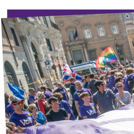
Unsere Events
Mache bei uns mit!
Deine Spende für Volt!
Jobs bei Volt
Unsere Teams in BW