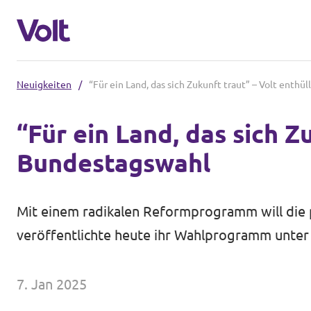
Neuigkeiten
/
“Für ein Land, das sich Zukunft traut” – Volt ent
Volt in Baden-Württemberg
“Für ein Land, das sich 
Lokale Teams
Bundestagswahl
Programm
Volt in Deutschland
Über Volt
Mit einem radikalen Reformprogramm will die p
Website
veröffentlichte heute ihr Wahlprogramm unt
Menschen
Volt in deinem Bundesland
7. Jan 2025
Volt Deutschland Merchandise Shop
Neuigkeiten