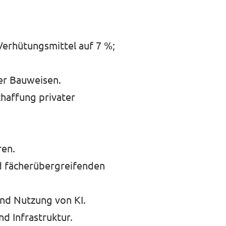
Verhütungsmittel auf 7 %;
er Bauweisen.
chaffung privater
ren.
d fächerübergreifenden
und Nutzung von KI.
d Infrastruktur.