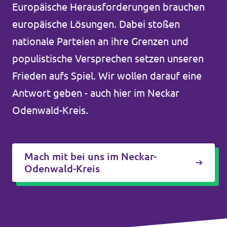
Europäische Herausforderungen brauchen
Unsere Events
europäische Lösungen. Dabei stoßen
nationale Parteien an ihre Grenzen und
populistische Versprechen setzen unseren
Mache bei uns mit!
Frieden aufs Spiel. Wir wollen darauf eine
Antwort geben - auch hier im Neckar
Deine Spende für Volt!
Odenwald-Kreis.
Jobs bei Volt
Mach mit bei uns im Neckar-
Odenwald-Kreis
Unsere Teams in BW