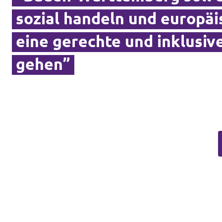
sozial handeln und europäi
Transparenz
eine gerechte und inklusiv
Datenschutz
gehen”
Impressum