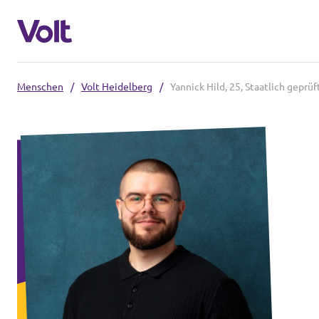
Menschen
/
Volt Heidelberg
/
Yannick Hild, 25, Staatlich geprü
Volt in Baden-Württemberg
Lokale Teams
Programm
Volt in Deutschland
Über Volt
Website
Menschen
Volt in deinem Bundesland
Volt Deutschland Merchandise Shop
Neuigkeiten