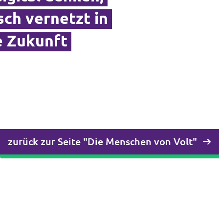
sch vernetzt in
e Zukunft
zurück zur Seite "Die Menschen von Volt"