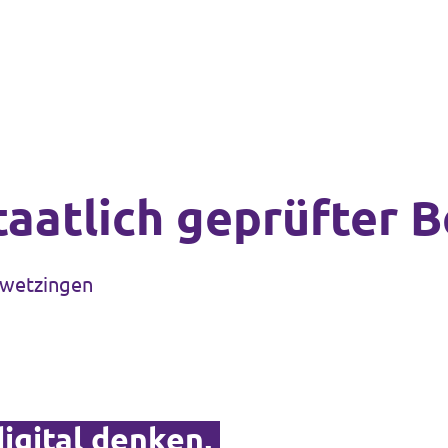
Staatlich geprüfter 
hwetzingen
igital denken,