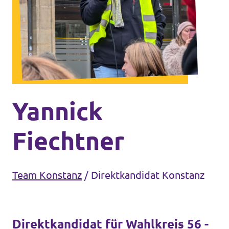
Unsere Events
Mache bei uns mit!
Deine Spende für Volt!
Yannick
Jobs bei Volt
Fiechtner
Team Konstanz
/
Direktkandidat Konstanz
Unsere Teams in BW
Direktkandidat für Wahlkreis 56 -