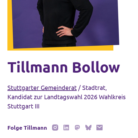
Unsere Events
Mache bei uns mit!
Deine Spende für Volt!
Tillmann Bollow
Jobs bei Volt
Stuttgarter Gemeinderat
/
Stadtrat,
Kandidat zur Landtagswahl 2026 Wahlkreis
Stuttgart III
Unsere Teams in BW
Folge Tillmann