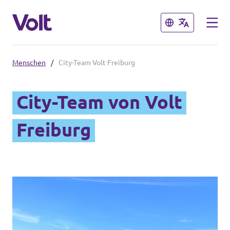
Schließen
Schließen
Menschen
/
City-Team Volt Freiburg
Volt in Baden-Württemberg
City-Team von Volt
Lokale Teams
Programm
Freiburg
Volt in Deutschland
Über Volt
Website
Menschen
Volt in deinem Bundesland
Volt Deutschland Merchandise Shop
Neuigkeiten