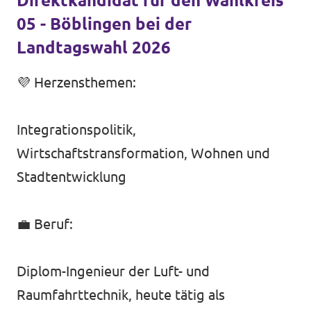
Direktkandidat für den Wahlkreis
05 - Böblingen bei der
Transparenz
Landtagswahl 2026
Datenschutz
💜 Herzensthemen:
Impressum
Integrationspolitik,
Wirtschaftstransformation, Wohnen und
Stadtentwicklung
💼 Beruf:
Diplom-Ingenieur der Luft- und
Raumfahrttechnik, heute tätig als