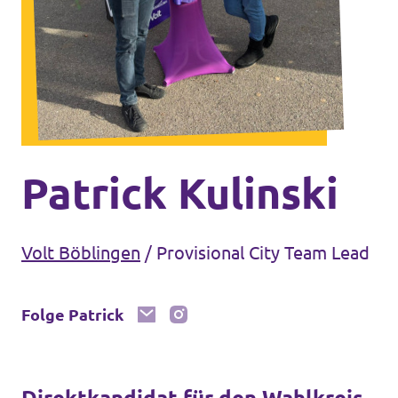
Unsere Events
Mache bei uns mit!
Deine Spende für Volt!
Patrick Kulinski
Jobs bei Volt
Volt Böblingen
/
Provisional City Team Lead
Folge Patrick
Unsere Teams in BW