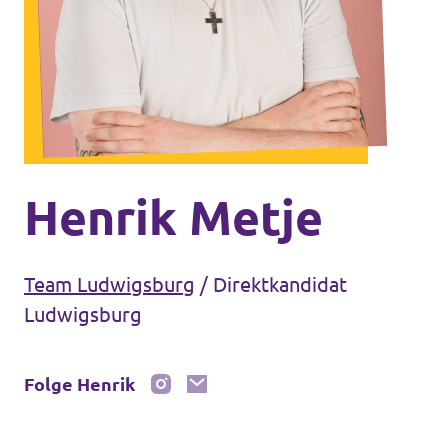
Unsere Events
Mache bei uns mit!
Deine Spende für Volt!
Henrik Metje
Jobs bei Volt
Team Ludwigsburg
/
Direktkandidat
Ludwigsburg
Unsere Teams in BW
Folge Henrik