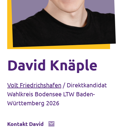
Unsere Events
Mache bei uns mit!
Deine Spende für Volt!
David Knäple
Jobs bei Volt
Volt Friedrichshafen
/
Direktkandidat
Wahlkreis Bodensee LTW Baden-
Württemberg 2026
Unsere Teams in BW
Kontakt David