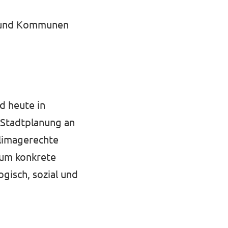
n und Kommunen
d heute in
 Stadtplanung an
klimagerechte
, um konkrete
gisch, sozial und