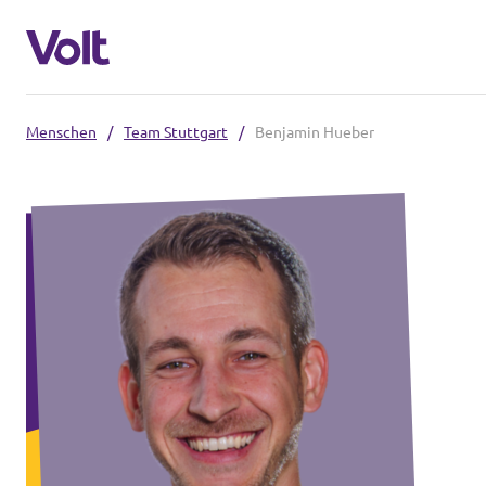
Menschen
/
Team Stuttgart
/
Benjamin Hueber
Volt in Baden-Württemberg
Lokale Teams
Programm
Volt in Deutschland
Über Volt
Website
Menschen
Volt in deinem Bundesland
Volt Deutschland Merchandise Shop
Neuigkeiten