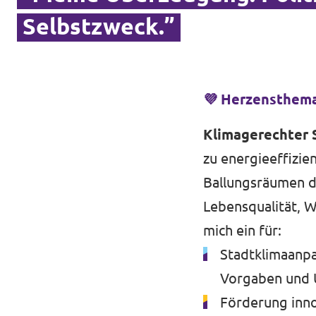
Selbstzweck.”
Transparenz
Datenschutz
Impressum
💜 Herzensthem
Klimagerechter 
zu energieeffizi
Ballungsräumen d
Lebensqualität, W
mich ein für:
Stadtklimaanpa
Vorgaben und U
Förderung inno