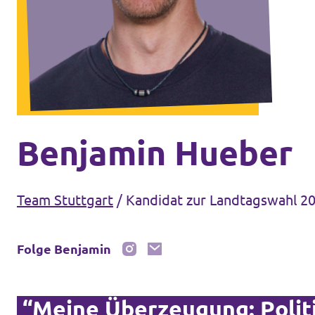
Unsere Events
Mache bei uns mit!
Deine Spende für Volt!
Benjamin Hueber
Jobs bei Volt
Team Stuttgart
/
Kandidat zur Landtagswahl 20
Folge Benjamin
Unsere Teams in BW
“Meine Überzeugung: Politi