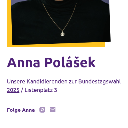
Unsere Events
Mache bei uns mit!
Deine Spende für Volt!
Anna Polášek
Jobs bei Volt
Unsere Kandidierenden zur Bundestagswahl
2025
/
Listenplatz 3
Unsere Teams in BW
Folge Anna