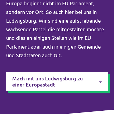
Europa beginnt nicht im EU Parlament,
Unsere Events
sondern vor Ort! So auch hier bei uns in
Ludwigsburg. Wir sind eine aufstrebende
wachsende Partei die mitgestalten möchte
Mache bei uns mit!
und dies an einigen Stellen wie im EU
Parlament aber auch in einigen Gemeinde
Deine Spende für Volt!
und Stadträten auch tut.
Jobs bei Volt
Mach mit uns Ludwigsburg zu
einer Europastadt
Unsere Teams in BW