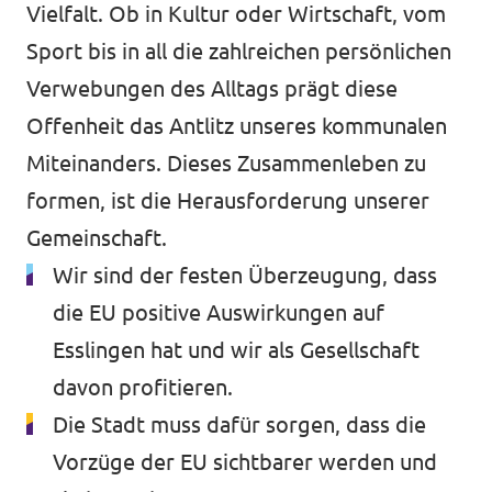
Vielfalt. Ob in Kultur oder Wirtschaft, vom
Unsere Events
Sport bis in all die zahlreichen persönlichen
Verwebungen des Alltags prägt diese
Offenheit das Antlitz unseres kommunalen
Mache bei uns mit!
Miteinanders. Dieses Zusammenleben zu
formen, ist die Herausforderung unserer
Deine Spende für Volt!
Gemeinschaft.
Wir sind der festen Überzeugung, dass
Jobs bei Volt
die EU positive Auswirkungen auf
Esslingen hat und wir als Gesellschaft
davon profitieren.
Unsere Teams in BW
Die Stadt muss dafür sorgen, dass die
Vorzüge der EU sichtbarer werden und