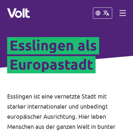
Schließen
Schließen
Esslingen als
Volt in Baden-Württemberg
Lokale Teams
Europastadt
Programm
Volt in Deutschland
Über Volt
Esslingen ist eine vernetzte Stadt mit
Website
Menschen
starker internationaler und unbedingt
Volt in deinem Bundesland
europäischer Ausrichtung. Hier leben
Volt Deutschland Merchandise Shop
Menschen aus der ganzen Welt in bunter
Neuigkeiten