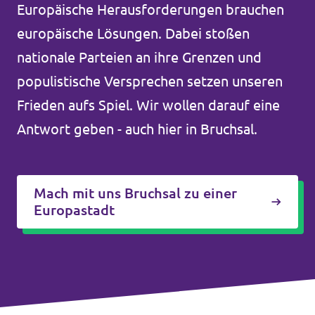
Europäische Herausforderungen brauchen
Unsere Events
europäische Lösungen. Dabei stoßen
nationale Parteien an ihre Grenzen und
populistische Versprechen setzen unseren
Mache bei uns mit!
Frieden aufs Spiel. Wir wollen darauf eine
Antwort geben - auch hier in Bruchsal.
Deine Spende für Volt!
Jobs bei Volt
Mach mit uns Bruchsal zu einer
Europastadt
Unsere Teams in BW