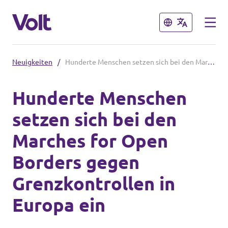
Schließen
Schließen
Neuigkeiten
/
Hunderte Menschen setzen sich bei den Marches for Open Borders gegen Grenzkontrollen in Europa ein
Volt Deutschland
Hunderte Menschen
Website
setzen sich bei den
Programm
Volt in deinem Bundesland
Marches for Open
Volt Deutschland Merchandise Shop
Über Volt
Borders gegen
Menschen
Grenzkontrollen in
Europa ein
Neuigkeiten