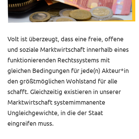
Unsere Events
Volt ist überzeugt, dass eine freie, offene
Mache bei uns mit!
und soziale Marktwirtschaft innerhalb eines
funktionierenden Rechtssystems mit
Deine Spende für Volt!
gleichen Bedingungen für jede(n) Akteur*in
Jobs bei Volt
den größtmöglichen Wohlstand für alle
schafft. Gleichzeitig existieren in unserer
Marktwirtschaft systemimmanente
Ungleichgewichte, in die der Staat
eingreifen muss.
Transparenz
Datenschutz