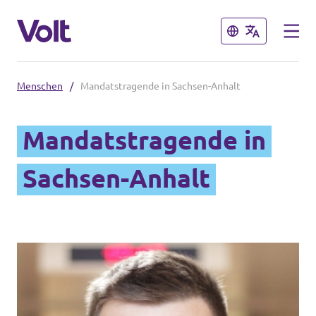
Schließen
Schließen
Menschen
/
Mandatstragende in Sachsen-Anhalt
Volt Deutschland
Mandatstragende in
Website
Programm
Sachsen-Anhalt
Volt in deinem Bundesland
Volt Deutschland Merchandise Shop
Über Volt
Menschen
Neuigkeiten