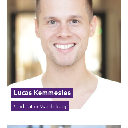
Unsere Events
Mache bei uns mit!
Deine Spende für Volt!
Jobs bei Volt
Lucas Kemmesies
Stadtrat in Magdeburg
Transparenz
Datenschutz