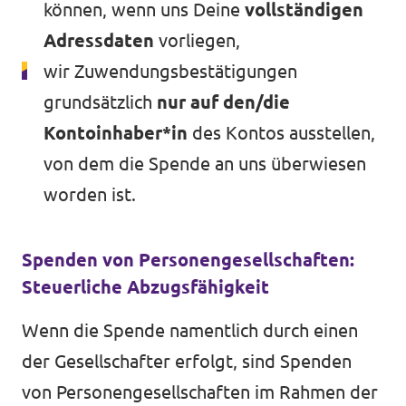
können, wenn uns Deine
vollständigen
Adressdaten
vorliegen,
wir Zuwendungsbestätigungen
Volt in ganz Europa
grundsätzlich
nur auf den/die
Kontoinhaber*in
des Kontos ausstellen,
Volt ist in über 30 Ländern in Europa vertreten.
Hier findest du Links zu den Websites von Volt
von dem die Spende an uns überwiesen
in anderen Ländern.
worden ist.
Volt Europa
Spenden von Personengesellschaften:
Steuerliche Abzugsfähigkeit
Alle Volt Websites
Wenn die Spende namentlich durch einen
der Gesellschafter erfolgt, sind Spenden
von Personengesellschaften im Rahmen der