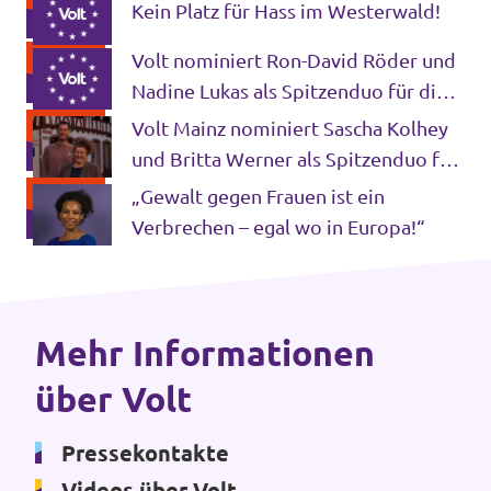
Kein Platz für Hass im Westerwald!
Volt nominiert Ron-David Röder und
Nadine Lukas als Spitzenduo für die
Transparenz
Kreistagswahl Mainz-Bingen 2024
Volt Mainz nominiert Sascha Kolhey
Datenschutz
und Britta Werner als Spitzenduo für
die Stadtratswahl
Impressum
„Gewalt gegen Frauen ist ein
Verbrechen – egal wo in Europa!“
Kontakt
Mehr Informationen
über Volt
Pressekontakte
Videos über Volt