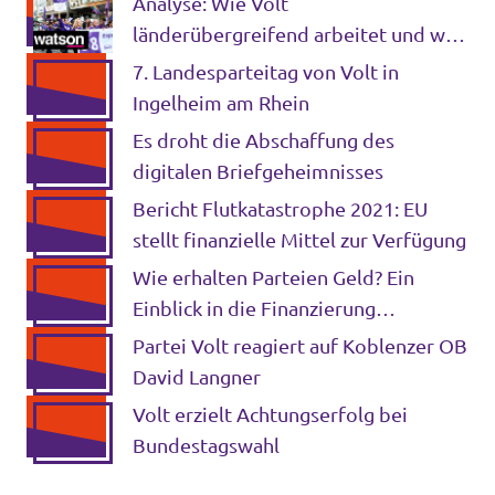
Analyse: Wie Volt
länderübergreifend arbeitet und wer
sich engagiert
7. Landesparteitag von Volt in
Ingelheim am Rhein
Es droht die Abschaffung des
digitalen Briefgeheimnisses
Bericht Flutkatastrophe 2021: EU
stellt finanzielle Mittel zur Verfügung
Wie erhalten Parteien Geld? Ein
Einblick in die Finanzierung
politischer Organisationen
Partei Volt reagiert auf Koblenzer OB
David Langner
Volt erzielt Achtungserfolg bei
Bundestagswahl