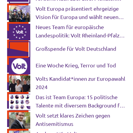
Krieg muss die EU endlich mit einer
Volt Europa präsentiert ehrgeizige
Stimme sprechen
Vision für Europa und wählt neuen
Vorstand
Neues Team für europäische
Landespolitik: Volt Rheinland-Pfalz
wählt Westerwälder in den
Großspende für Volt Deutschland
Landesvorstand
Eine Woche Krieg, Terror und Tod
Volts Kandidat*innen zur Europawahl
2024
Das ist Team Europa: 15 politische
Talente mit diversem Background für
Brüssel
Volt setzt klares Zeichen gegen
Antisemitismus