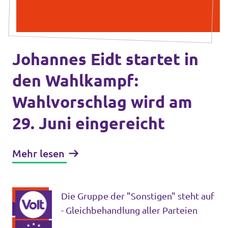
Volt in deinem Bundesland
Unsere Events
Volt Deutschland Merchandise Shop
Johannes Eidt startet in
Mache bei uns mit!
den Wahlkampf:
Wahlvorschlag wird am
Deine Spende für Volt!
29. Juni eingereicht
Jobs bei Volt RLP
Mehr lesen
Videos & Reels
Die Gruppe der "Sonstigen" steht auf
- Gleichbehandlung aller Parteien
Unterstütze Volt