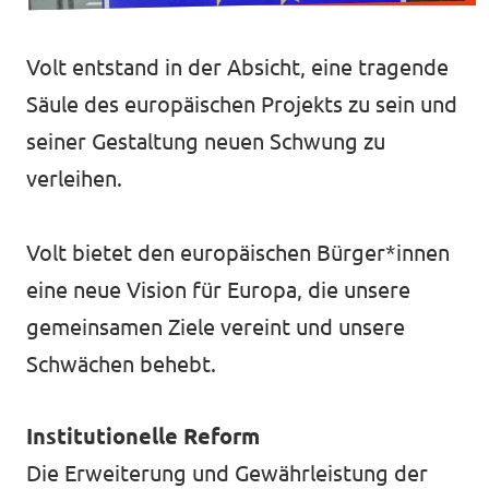
Volt in deinem Bundesland
Unsere Events
Volt Deutschland Merchandise Shop
Volt entstand in der Absicht, eine tragende
Säule des europäischen Projekts zu sein und
seiner Gestaltung neuen Schwung zu
Mache bei uns mit!
verleihen.
Deine Spende für Volt!
Volt bietet den europäischen Bürger*innen
Jobs bei Volt RLP
eine neue Vision für Europa, die unsere
gemeinsamen Ziele vereint und unsere
Videos & Reels
Schwächen behebt.
Institutionelle Reform
Unterstütze Volt
Die Erweiterung und Gewährleistung der