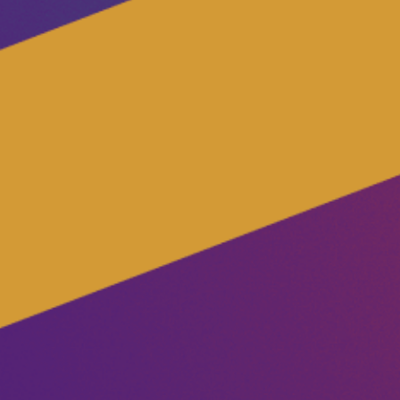
Volt in deinem Bundesland
Unsere Events
Volt Deutschland Merchandise Shop
Mache bei uns mit!
Deine Spende für Volt!
Jobs bei Volt RLP
Videos & Reels
Unterstütze Volt