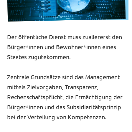
Volt in deinem Bundesland
Unsere Events
Volt Deutschland Merchandise Shop
Der öffentliche Dienst muss zuallererst den
Mache bei uns mit!
Bürger*innen und Bewohner*innen eines
Staates zugutekommen.
Deine Spende für Volt!
Jobs bei Volt RLP
Zentrale Grundsätze sind das Management
mittels Zielvorgaben, Transparenz,
Videos & Reels
Rechenschaftspflicht, die Ermächtigung der
Bürger*innen und das Subsidiaritätsprinzip
bei der Verteilung von Kompetenzen.
Unterstütze Volt