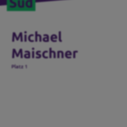
Süd
Michael
Maischner
Platz 1