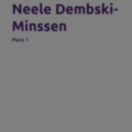
Neele Dembski-
Minssen⁩
Platz 1