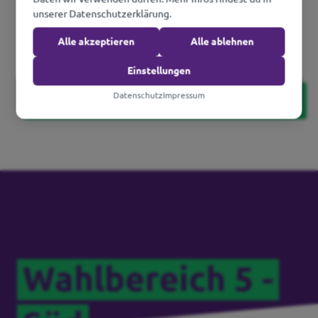
unserer Datenschutzerklärung.
Alle akzeptieren
Alle ablehnen
Einstellungen
Profil anzeigen
Datenschutz
Impressum
Wahlbereich 5 -