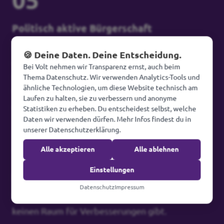
Politisch aktive Bürgerschaft
Die europäischen Bürger*innen müssen dazu in
🍪 Deine Daten. Deine Entscheidung.
der Lage sein, fundierte politische
Bei Volt nehmen wir Transparenz ernst, auch beim
Entscheidungen zu treffen, selbstständig über
Thema Datenschutz. Wir verwenden Analytics-Tools und
ähnliche Technologien, um diese Website technisch am
Wahlen hinaus Einfluss auf die Politik zu nehmen
Laufen zu halten, sie zu verbessern und anonyme
und ihre demokratischen Rechte auszuüben.
Statistiken zu erheben. Du entscheidest selbst, welche
Daten wir verwenden dürfen. Mehr Infos findest du in
unserer Datenschutzerklärung.
+1
Alle akzeptieren
Alle ablehnen
Einstellungen
EU Reform
Datenschutz
Impressum
Wir lieben die EU - das heißt aber nicht, dass es
keinen Raum für Verbesserungen gibt.