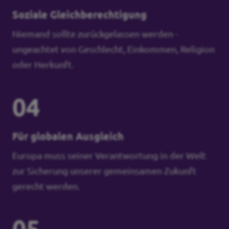
Soziale Gleichberechtigung
Niemand sollte zurückgelassen werden -
ungeachtet von Geschlecht, Einkommen, Religion
oder Herkunft.
04
Für globalen Ausgleich
Europa muss seiner Verantwortung in der Welt
zur Sicherung unserer gemeinsamen Zukunft
gerecht werden.
05