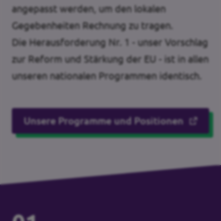
angepasst werden, um den lokalen
Gegebenheiten Rechnung zu tragen.
Die Herausforderung Nr. 1 - unser Vorschlag
zur Reform und Stärkung der EU - ist in allen
unseren nationalen Programmen identisch.
Unsere Programme und Positionen