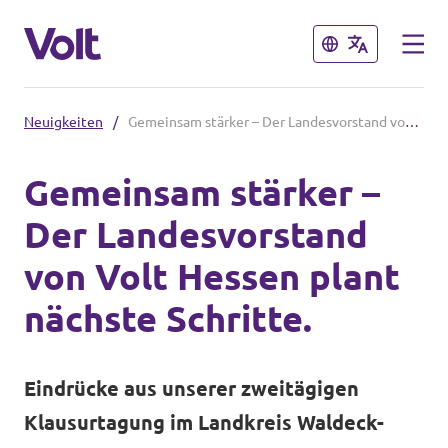
Schließen
Schließen
Neuigkeiten
/
Gemeinsam stärker – Der Landesvorstand von Volt Hessen plant nächste Schritte.
Volt in Hessen
Gemeinsam stärker –
Lokale hessische Teams
Der Landesvorstand
Programm
Hessische Volt-Termine
von Volt Hessen plant
Über Volt
nächste Schritte.
Volt in Deutschland
Menschen
Website Volt Deutschland
Eindrücke aus unserer zweitägigen
Volt in deinem Bundesland
Klausurtagung im Landkreis Waldeck-
Neuigkeiten