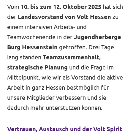
Vom
10. bis zum 12. Oktober 2025
hat sich
Volt vor Ort in Hessen
der
Landesvorstand von Volt Hessen
zu
einem intensiven Arbeits- und
Teamwochenende in der
Jugendherberge
Transparenz
Burg Hessenstein
getroffen. Drei Tage
Datenschutz
lang standen
Teamzusammenhalt,
strategische Planung
und die Frage im
Impressum
Mittelpunkt, wie wir als Vorstand die aktive
Kontakt
Arbeit in ganz Hessen bestmöglich für
unsere Mitglieder verbessern und sie
dadurch mehr unterstützen können.
Vertrauen, Austausch und der Volt Spirit