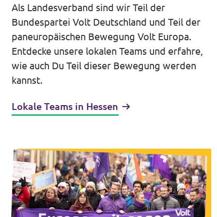
Volt Deutschland Merchandise Shop
Als Landesverband sind wir Teil der
Unsere Events
Bundespartei Volt Deutschland und Teil der
paneuropäischen Bewegung Volt Europa.
Entdecke unsere lokalen Teams und erfahre,
wie auch Du Teil dieser Bewegung werden
Kommunalwahl 2026
kannst.
Mache bei uns mit!
Lokale Teams in Hessen
Deine Spende für Volt!
Leichte Sprache
Jobs bei Volt Hessen