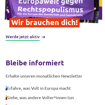
Volt vor Ort in Hessen
Wir brauchen dich!
Transparenz
Werde jetzt aktiv
Datenschutz
Impressum
Bleibe informiert
Kontakt
Erhalte unseren monatlichen Newsletter
Erfahre, was Volt in Europa macht
Siehe, was andere Volter*innen tun