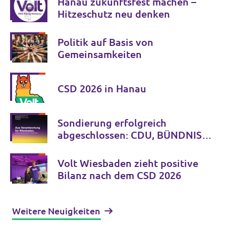
Hanau zukunftsfest machen –
Hitzeschutz neu denken
Politik auf Basis von
Gemeinsamkeiten
CSD 2026 in Hanau
Sondierung erfolgreich
abgeschlossen: CDU, BÜNDNIS
90/DIE GRÜNEN, FDP und Volt
nehmen
Volt Wiesbaden zieht positive
Koalitionsverhandlungen auf
Bilanz nach dem CSD 2026
Weitere Neuigkeiten