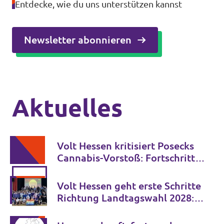
Entdecke, wie du uns unterstützen kannst
Newsletter abonnieren
Aktuelles
Volt Hessen kritisiert Posecks
Cannabis-Vorstoß: Fortschritt
statt Rückkehr zur gescheiterten
Verbotspolitik
Volt Hessen geht erste Schritte
Richtung Landtagswahl 2028:
Vier Fokusthemen für ein
stärkeres Hessen