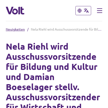
Schließen
Schließen
Neuigkeiten
/
Nela Riehl wird Ausschussvorsitzende für Bildung und Kultur und Damian Boeselager stellv. Ausschussvorsitzender für Wirtschaft und Währung
Volt in Hessen
Nela Riehl wird
Lokale hessische Teams
Ausschussvorsitzende
Programm
Hessische Volt-Termine
für Bildung und Kultur
Über Volt
und Damian
Volt in Deutschland
Menschen
Boeselager stellv.
Website Volt Deutschland
Ausschussvorsitzender
Volt in deinem Bundesland
Neuigkeiten
für Wirtschaft und