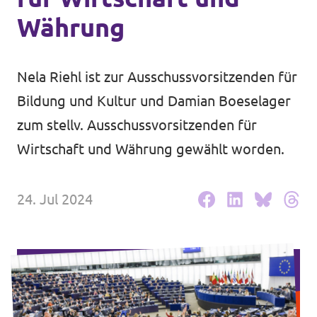
Volt Deutschland Merchandise Shop
Währung
Unsere Events
Nela Riehl ist zur Ausschussvorsitzenden für
Bildung und Kultur und Damian Boeselager
Kommunalwahl 2026
zum stellv. Ausschussvorsitzenden für
Mache bei uns mit!
Wirtschaft und Währung gewählt worden.
Deine Spende für Volt!
24. Jul 2024
Leichte Sprache
Jobs bei Volt Hessen