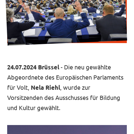
Volt vor Ort in Hessen
Transparenz
Datenschutz
24.07.2024 Brüssel
- Die neu gewählte
Impressum
Abgeordnete des Europäischen Parlaments
Kontakt
für Volt,
Nela Riehl
, wurde zur
Vorsitzenden des Ausschusses für Bildung
und Kultur gewählt.