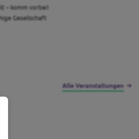
olt – komm vorbei!
hige Gesellschaft
Alle Veranstaltungen