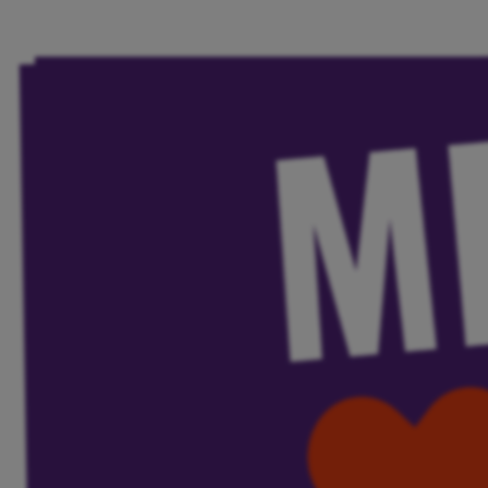
Volt Deutschland Merchandise Shop
Unsere Events
Kennenlernen und mitmachen
Deine Spende für Volt!
Jobs bei Volt
Events