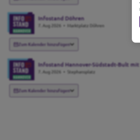
Infostand Döhren
7. Aug 2026
•
Marktplatz Döhren
Zum Kalender hinzufügen
Infostand Hannover-Südstadt-Bult mit
7. Aug 2026
•
Stephansplatz
Zum Kalender hinzufügen