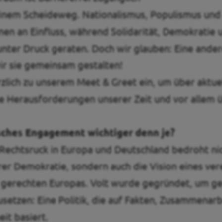
einem Scheideweg. Nationalismus, Populismus und 
en an Einfluss, während Solidarität, Demokratie 
ter Druck geraten. Doch wir glauben: Eine andere
ir sie gemeinsam gestalten!
rzlich zu unserem Meet & Greet ein, um über aktuel
ie Herausforderungen unserer Zeit und vor allem 
isches Engagement wichtiger denn je?
echtsruck in Europa und Deutschland bedroht nic
r Demokratie, sondern auch die Vision eines ver
 gerechten Europas. Volt wurde gegründet, um g
etzen: Eine Politik, die auf Fakten, Zusammenarb
it basiert.