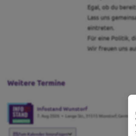
Egal, ob du bereit
Lass uns gemeinsa
eintreten.
Für eine Politik, d
Wir freuen uns au
Weitere Termine
Infostand Wunstorf
7. Aug 2026
•
Lange Str., 31515 Wunstorf, Germany
Zum Kalender hinzufügen