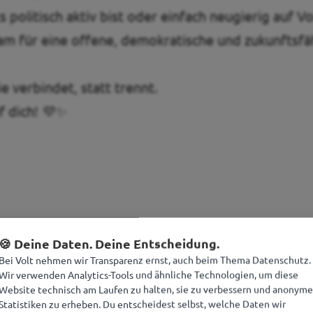
s politisch aktiv bist oder einfach neugierig auf V
m für eine offene, demokratische und zukunftsfä
ie verbindet, statt trennt.
f dich! 💜✨
🍪 Deine Daten. Deine Entscheidung.
Bei Volt nehmen wir Transparenz ernst, auch beim Thema Datenschutz.
Wir verwenden Analytics-Tools und ähnliche Technologien, um diese
Website technisch am Laufen zu halten, sie zu verbessern und anonyme
Statistiken zu erheben. Du entscheidest selbst, welche Daten wir