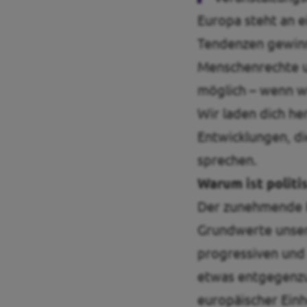
Europa steht an 
Tendenzen gewinn
Menschenrechte un
möglich – wenn w
Wir laden dich he
Entwicklungen, d
sprechen.
Warum ist polit
Der zunehmende R
Grundwerte unsere
progressiven und
etwas entgegenzus
europäischer Einhe