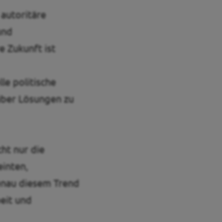
autoritäre
und
 Zukunft ist
le politische
über Lösungen zu
ht nur die
einten,
enau diesem Trend
eit und