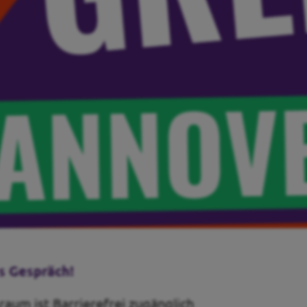
s Gespräch!
raum ist Barrierefrei zugänglich