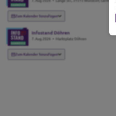
7. Aug 2026
•
Lange Str., 31515 Wunstorf, Germany
Zum Kalender hinzufügen
Infostand Döhren
7. Aug 2026
•
Marktplatz Döhren
Zum Kalender hinzufügen