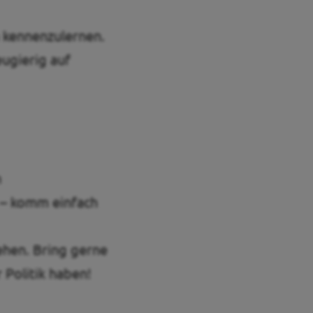
h kennenzulernen.
eugierig auf
h
 – komm einfach
ehen. Bring gerne
 Politik haben!