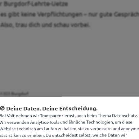
ür Burgdorf-Lehrte-Uetze
, es gibt keine Verpflichtungen – nur gute Gesprä
Also, trau dich und schau vorbei.
31303 Burgdorf
🍪 Deine Daten. Deine Entscheidung.
Bei Volt nehmen wir Transparenz ernst, auch beim Thema Datenschutz.
Wir verwenden Analytics-Tools und ähnliche Technologien, um diese
Website technisch am Laufen zu halten, sie zu verbessern und anonyme
Statistiken zu erheben. Du entscheidest selbst, welche Daten wir