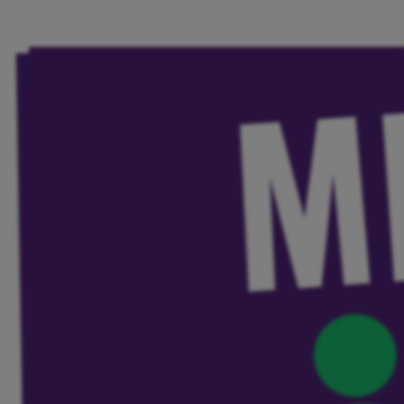
Volt Deutschland Merchandise Shop
Unsere Events
Kennenlernen und mitmachen
Deine Spende für Volt!
Jobs bei Volt
Events