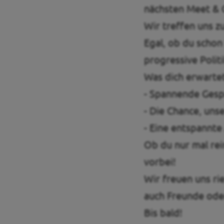
nächsten Meet & G
Wir treffen uns z
Egal, ob du schon 
progressive Politi
Was dich erwartet
- Spannende Gesp
- Die Chance, uns
- Eine entspannt
Ob du nur mal re
vorbei!
Wir freuen uns ri
auch Freunde oder
Bis bald!