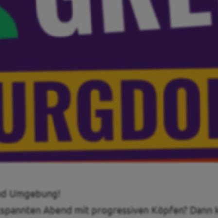
und Umgebung!
ntspannten Abend mit progressiven Köpfen? Dann