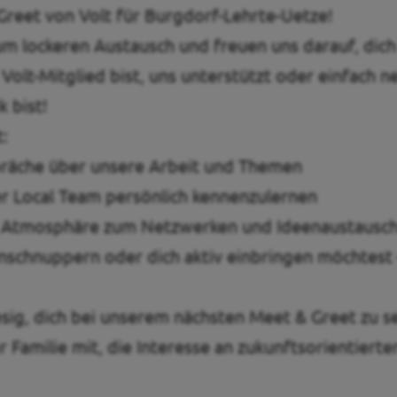
reet von Volt für Burgdorf-Lehrte-Uetze!
um lockeren Austausch und freuen uns darauf, dic
Volt-Mitglied bist, uns unterstützt oder einfach n
k bist!
:
räche über unsere Arbeit und Themen
er Local Team persönlich kennenzulernen
e Atmosphäre zum Netzwerken und Ideenaustausc
inschnuppern oder dich aktiv einbringen möchtest
esig, dich bei unserem nächsten Meet & Greet zu s
 Familie mit, die Interesse an zukunftsorientierter