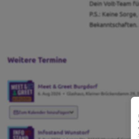
Dein Volt-Team f
P.S.: Keine Sorge
Bekanntschaften. 
Weitere Termine
Meet & Greet Burgdorf
6. Aug 2026
•
Glashaus, Kleiner Brückendamm 29, 
Zum Kalender hinzufügen
Infostand Wunstorf