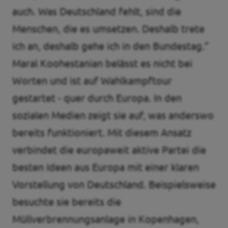
auch. Was Deutschland fehlt, sind die
Menschen, die es umsetzen. Deshalb trete
ich an, deshalb gehe ich in den Bundestag.”
Maral Koohestanian belässt es nicht bei
Worten und ist auf Wahlkampftour
gestartet - quer durch Europa. In den
sozialen Medien zeigt sie auf, was anderswo
bereits funktioniert. Mit diesem Ansatz
verbindet die europaweit aktive Partei die
besten Ideen aus Europa mit einer klaren
Vorstellung von Deutschland. Beispielsweise
besuchte sie bereits die
Müllverbrennungsanlage in Kopenhagen,