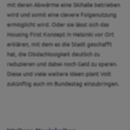
mit deren Abwärme eine Skihalle betrieben
wird und somit eine clevere Folgenutzung
ermöglicht wird. Oder sie lässt sich das
Housing First Konzept in Helsinki vor Ort
erklären, mit dem es die Stadt geschafft
hat, die Obdachlosigkeit deutlich zu
reduzieren und dabei noch Geld zu sparen.
Diese und viele weitere Ideen plant Volt
zukünftig auch im Bundestag einzubringen.