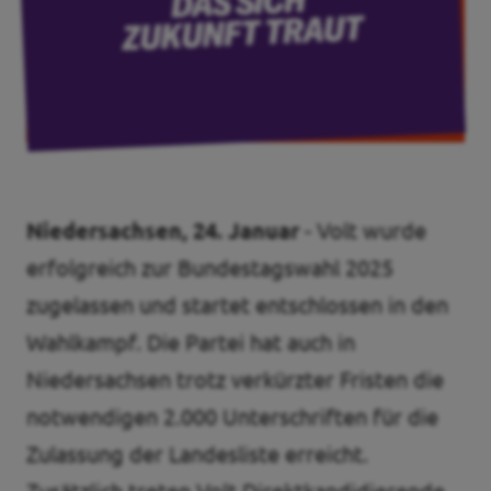
Transparenz
Datenschutz
Impressum
Kontakt
Niedersachsen, 24. Januar
- Volt wurde
erfolgreich zur Bundestagswahl 2025
zugelassen und startet entschlossen in den
Wahlkampf. Die Partei hat auch in
Niedersachsen trotz verkürzter Fristen die
notwendigen 2.000 Unterschriften für die
Zulassung der Landesliste erreicht.