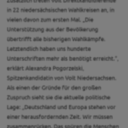
Zusätzlich treten Volt Direktkandidierende
in 22 niedersächsischen Wahlkreisen an, in
vielen davon zum ersten Mal. „Die
Unterstützung aus der Bevölkerung
übertrifft alle bisherigen Wahlkämpfe.
Letztendlich haben uns hunderte
Unterschriften mehr als benötigt erreicht.”,
erklärt Alexandra Pogorzelski,
Spitzenkandidatin von Volt Niedersachsen.
Als einen der Gründe für den großen
Zuspruch sieht sie die aktuelle politische
Lage: „Deutschland und Europa stehen vor
einer herausfordernden Zeit. Wir müssen
zusammenrücken. Das spüren die Menschen