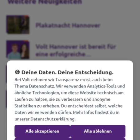
Weitere Neuigkeiten
Plakatnacht Hannover
Volt Hannover ist bereit für
eine erfolgreiche
Kommunalwahl
Volt Hannover stellt
🍪 Deine Daten. Deine Entscheidung.
Kommunalwahlprogramm vor
Bei Volt nehmen wir Transparenz ernst, auch beim
Thema Datenschutz. Wir verwenden Analytics-Tools und
ähnliche Technologien, um diese Website technisch am
Volt Hannover stellt Weichen
Laufen zu halten, sie zu verbessern und anonyme
für eine erfolgreiche
Statistiken zu erheben. Du entscheidest selbst, welche
Kommunalwahl in Ricklingen
Daten wir verwenden dürfen. Mehr Infos findest du in
unserer Datenschutzerklärung.
Weitere Neuigkeiten
Alle akzeptieren
Alle ablehnen