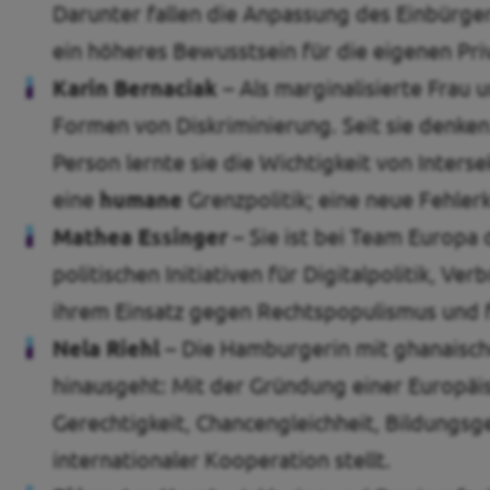
Darunter fallen die Anpassung des Einbürg
ein höheres Bewusstsein für die eigenen Priv
Karin Bernaciak
– Als marginalisierte Frau 
Formen von Diskriminierung. Seit sie denken 
Person lernte sie die Wichtigkeit von Interse
eine
humane
Grenzpolitik; eine neue Fehler
Mathea Essinger –
Sie ist bei Team Europa 
politischen Initiativen für Digitalpolitik, V
ihrem Einsatz gegen Rechtspopulismus und fü
Nela Riehl –
Die Hamburgerin mit ghanaische
hinausgeht: Mit der Gründung einer Europäisc
Gerechtigkeit, Chancengleichheit, Bildungsg
internationaler Kooperation stellt.