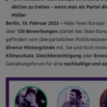
Aktion zu treten – wenn man als Partei di
Müller
Berlin, 15. Februar 2023 –
Hallo Team Europa!
über
130 Bewerbungen
startet das Team Euro
gefördert vom überparteilichen Politiknetzwe
diverse Hintergründe
mit. Sie sind hoch mot
Klimaschutz
,
Gleichberechtigung
oder
Erneu
Gestaltungsforum für eine
nachhaltige und zu