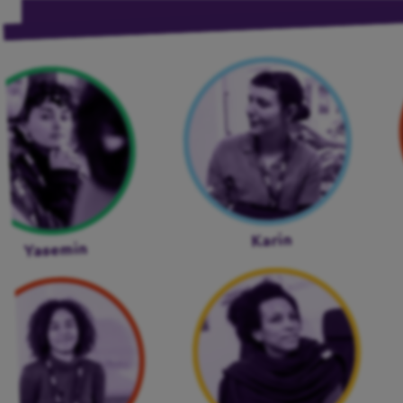
Volt Deutschland Merchandise Shop
Unsere Events
Kennenlernen und mitmachen
Deine Spende für Volt!
Jobs bei Volt
Events