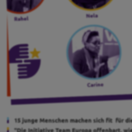
Transparenz
Datenschutz
Impressum
Kontakt
15 junge Menschen machen sich fit für di
"Die Initiative Team Europa offenbart, wie