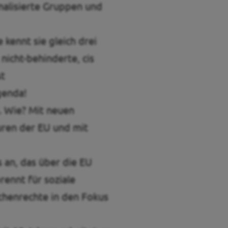
nalisierte Gruppen und
 kennt sie gleich drei
, nicht-behinderte, cis
st
genda!
n. Wie? Mit neuen
turen der EU und mit
 an, das über die EU
rennt für soziale
schenrechte in den Fokus