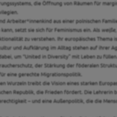
erungssystems, die Öffnung von Räumen für margi
ilegien.
und Arbeiter*innenkind aus einer polnischen Familie
kann, setzt sie sich für Feminismus ein. Als
weiße
ktionalität zu verstehen. Ihr europäisches Thema i
kultur und Aufklärung im Alltag stehen auf ihrer A
dabei, um “United in Diversity" mit Leben zu fülle
erbraucherschutz, der Stärkung der föderalen Struk
r eine gerechte Migrationspolitik.
n Wurzeln treibt die Vision eines starken Europas
hen Republik, die Frieden fördert. Die Lehrerin b
erechtigkeit – und eine Außenpolitik, die die Men