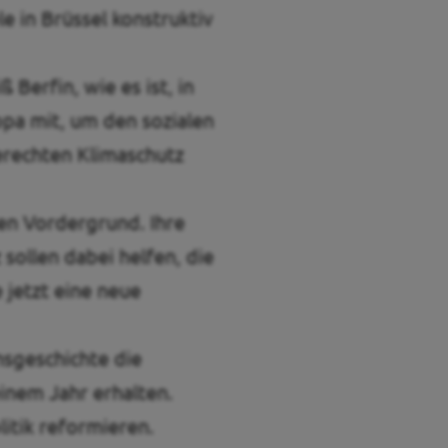
e in Brüssel konstruktiv
Berfin, wie es ist, in
opa mit, um den sozialen
erechten Klimaschutz
en Vordergrund. Ihre
 sollen dabei helfen, die
 jetzt eine neue
nsgeschichte die
einem Jahr erhalten.
litik reformieren.