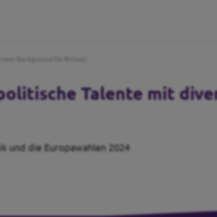
ersem Background für Brüssel
politische Talente mit di
itik und die Europawahlen 2024