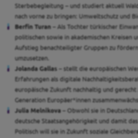
Sterbebegleitung – und studiert aktuell Wal
nach vorne zu bringen: Umweltschutz und Bi
Berfin Turan –
Als Tochter türkischer Einwa
politischen sowie in akademischen Kreisen u
Aufstieg benachteiligter Gruppen zu fördern
umzusetzen.
Jolanda Gallas –
stellt die europäischen W
Erfahrungen als digitale Nachhaltigkeitsberat
europäische Zukunft nachhaltig und gerecht z
Generation Europäer*innen zusammenwächst
Julia Melnikova
– Obwohl sie in Deutschlan
deutsche Staatsangehörigkeit und damit das Re
Politisch will sie in Zukunft soziale Gleich