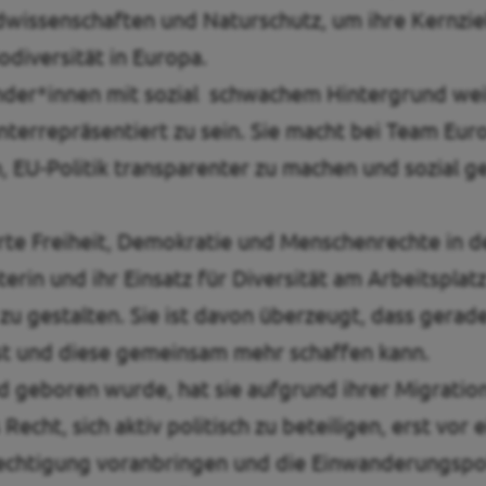
dwissenschaften und Naturschutz, um ihre Kernziel
odiversität in Europa.
nder*innen mit sozial schwachem Hintergrund weiß 
nterrepräsentiert zu sein. Sie macht bei Team Eur
, EU-Politik transparenter zu machen und sozial g
erte Freiheit, Demokratie und Menschenrechte in d
erin und ihr Einsatz für Diversität am Arbeitsplatz
u gestalten. Sie ist davon überzeugt, dass gerade
 und diese gemeinsam mehr schaffen kann.
d geboren wurde, hat sie aufgrund ihrer Migratio
cht, sich aktiv politisch zu beteiligen, erst vor 
berechtigung voranbringen und die Einwanderungspo