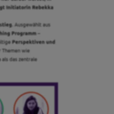
gt Initiatorin Rebekka
stieg
. Ausgewählt aus
ching Programm
–
ältige
Perspektiven und
ür Themen wie
a
als das zentrale