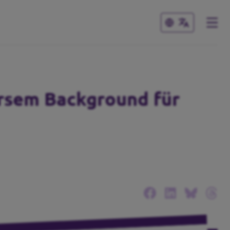
Schließen
Schließen
versem Background für