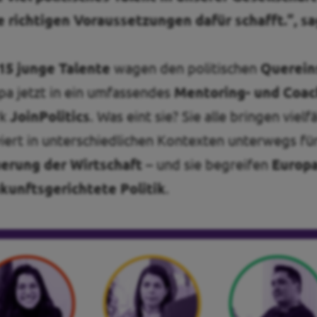
e richtigen Voraussetzungen dafür schafft.”, sa
15 junge Talente
wagen den politischen
Querein
pa jetzt in ein umfassendes
Mentoring- und Coa
rk
JoinPolitics
. Was eint sie? Sie alle bringen vielf
iviert in unterschiedlichen Kontexten unterwegs f
erung der Wirtschaft
– und sie begreifen
Europ
kunftsgerichtete Politik
.