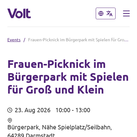
Schließen
Schließen
Events
/
Frauen-Picknick im Bürgerpark mit Spielen für Groß und Klein
Volt in Hessen
Website
Frauen-Picknick im
Bürgerpark mit Spielen
Programm
Lokale Teams
für Groß und Klein
Über Volt
Volt in Deutschland
Menschen
23. Aug 2026
10:00 - 13:00
Website
Bürgerpark, Nähe Spielplatz/Seilbahn,
Volt in deinem Bundesland
Neuigkeiten
64289 Darmstadt