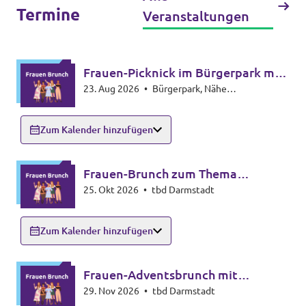
Termine
Veranstaltungen
Frauen-Picknick im Bürgerpark mit
23. Aug 2026
•
Bürgerpark, Nähe
Spielen für Groß und Klein
Spielplatz/Seilbahn, 64289 Darmstadt
Zum Kalender hinzufügen
Frauen-Brunch zum Thema
25. Okt 2026
•
tbd Darmstadt
Frauengesundheit
Zum Kalender hinzufügen
Frauen-Adventsbrunch mit
29. Nov 2026
•
tbd Darmstadt
gemeinsamem Plätzchenbacken