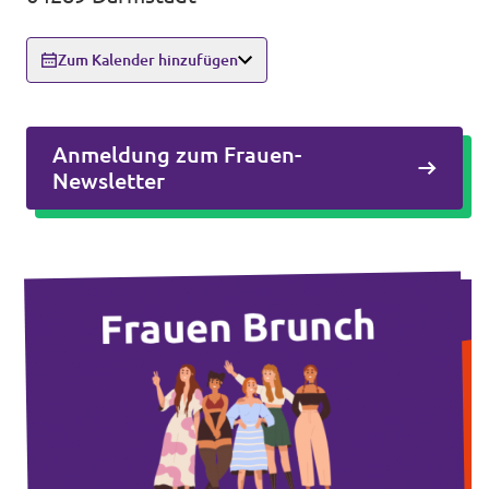
Volt Deutschland Merchandise Shop
Unsere Events
Zum Kalender hinzufügen
Anmeldung zum Frauen-
Deine Spende für Volt!
Newsletter
Mache bei uns mit!
Fraktion im Stadtparlament
Leichte Sprache
Jobs bei Volt Hessen