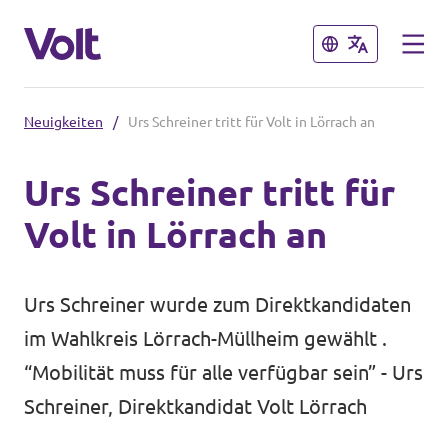
Schließen
Schließen
Neuigkeiten
/
Urs Schreiner tritt für Volt in Lörrach an
Volt in Baden-Württemberg
Urs Schreiner tritt für
Lokale Teams
Volt in Lörrach an
Programm
Volt in Deutschland
Über Volt
Urs Schreiner wurde zum Direktkandidaten
Website
im Wahlkreis Lörrach-Müllheim gewählt .
Menschen
Volt in deinem Bundesland
“Mobilität muss für alle verfügbar sein” - Urs
Schreiner, Direktkandidat Volt Lörrach
Volt Deutschland Merchandise Shop
Neuigkeiten