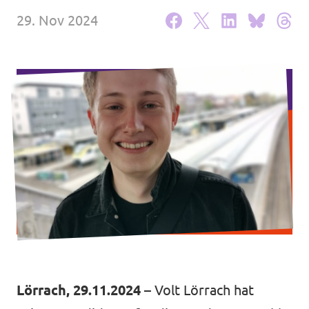
29. Nov 2024
Unsere Events
Mache bei uns mit!
Deine Spende für Volt!
Jobs bei Volt
Unsere Teams in BW
Lörrach, 29.11.2024
– Volt Lörrach hat