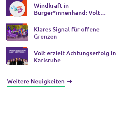
Windkraft in
Bürger*innenhand: Volt
engagiert sich im Bündnis
„Windkraft für Heidelberg“
Klares Signal für offene
und bringt Energiewende auf
Grenzen
den Weg
Volt erzielt Achtungserfolg in
Karlsruhe
Weitere Neuigkeiten