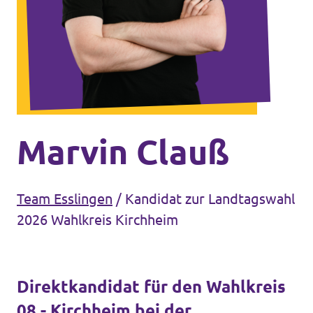
Unsere Events
Mache bei uns mit!
Deine Spende für Volt!
Marvin Clauß
Jobs bei Volt
Team Esslingen
/
Kandidat zur Landtagswahl
2026 Wahlkreis Kirchheim
Unsere Teams in BW
Direktkandidat für den Wahlkreis
08 - Kirchheim bei der