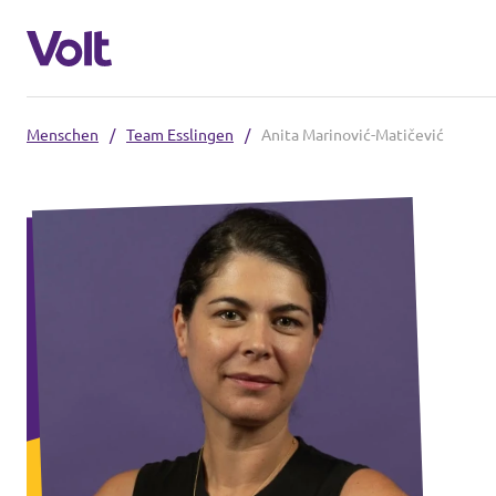
Menschen
/
Team Esslingen
/
Anita Marinović-Matičević
Volt in Baden-Württemberg
Lokale Teams
Programm
Volt in Deutschland
Über Volt
Website
Menschen
Volt in deinem Bundesland
Volt Deutschland Merchandise Shop
Neuigkeiten