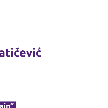
atičević
ain”