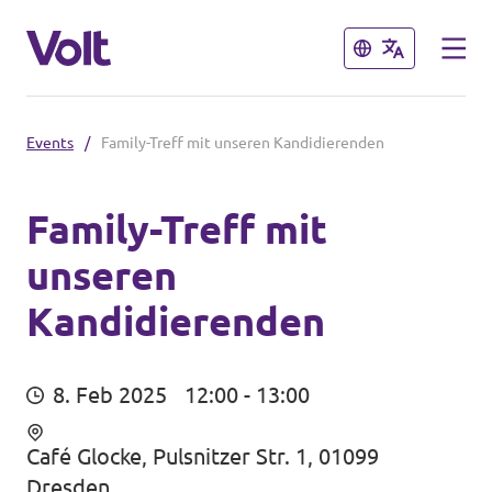
Schließen
Schließen
Events
/
Family-Treff mit unseren Kandidierenden
Volt in Sachsen
Volt Leipzig
Family-Treff mit
unseren
Programm
Volt Dresden
Kandidierenden
Volt Chemnitz
Über Volt
Menschen
8. Feb 2025
12:00 - 13:00
Volt in Deutschland
Café Glocke, Pulsnitzer Str. 1, 01099
Volt Deutschland
Neuigkeiten
Dresden