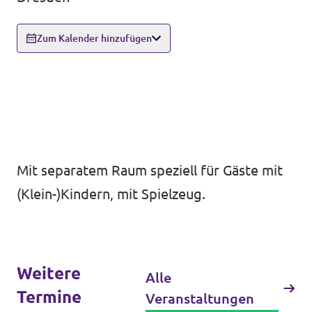
Volt in deinem Bundesland
Unsere Events
Zum Kalender hinzufügen
Volt Deutschland Merchandise Shop
Presse
Mache bei uns mit!
Mit
separatem Raum speziell für Gäste mit
Volt vor Ort
(Klein-)Kindern
, mit Spielzeug.
Deine Spende für Volt!
Jobs bei Volt
Weitere
Alle
Volt im Stadtrat Dresden
Termine
Veranstaltungen