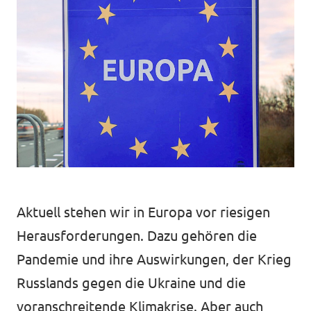
Volt in deinem Bundesland
Unsere Events
Volt Deutschland Merchandise Shop
Presse
Mache bei uns mit!
Volt vor Ort
Aktuell stehen wir in Europa vor riesigen
Deine Spende für Volt!
Herausforderungen. Dazu gehören die
Jobs bei Volt
Pandemie und ihre Auswirkungen, der Krieg
Russlands gegen die Ukraine und die
Volt im Stadtrat Dresden
voranschreitende Klimakrise. ​​Aber auch