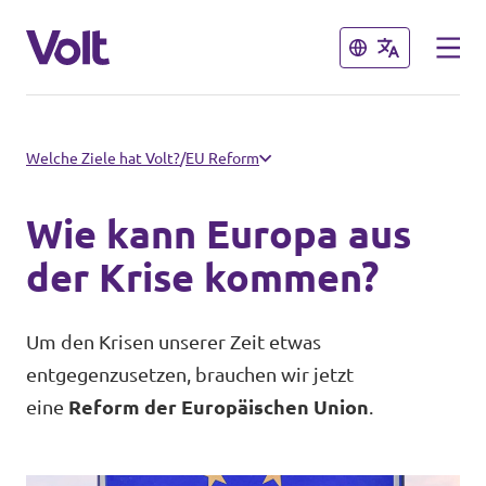
Schließen
Schließen
Volt in Sachsen
Welche Ziele hat Volt?
/
EU Reform
Volt Leipzig
Wie kann Europa aus
Programm
Volt Dresden
der Krise kommen?
Volt Chemnitz
Über Volt
Um den Krisen unserer Zeit etwas
entgegenzusetzen, brauchen wir jetzt
Menschen
Volt in Deutschland
eine
Reform der Europäischen Union
.
Volt Deutschland
Neuigkeiten