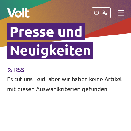
Schließen
Schließen
Presse und
Volt in Sachsen
Neuigkeiten
Volt Leipzig
RSS
Programm
Volt Dresden
Es tut uns Leid, aber wir haben keine Artikel
Volt Chemnitz
Über Volt
mit diesen Auswahlkriterien gefunden.
Menschen
Volt in Deutschland
Volt Deutschland
Neuigkeiten