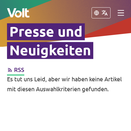
Schließen
Schließen
Presse und
Volt in Sachsen
Neuigkeiten
Volt Leipzig
RSS
Programm
Volt Dresden
Es tut uns Leid, aber wir haben keine Artikel
Volt Chemnitz
Über Volt
mit diesen Auswahlkriterien gefunden.
Menschen
Volt in Deutschland
Volt Deutschland
Neuigkeiten