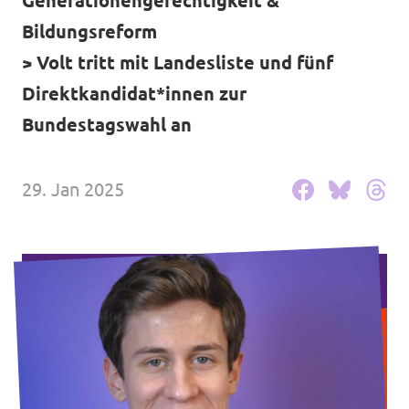
Generationengerechtigkeit &
Volt in deinem Bundesland
Unsere Events
Bildungsreform
Volt Deutschland Merchandise Shop
> Volt tritt mit Landesliste und fünf
Direktkandidat*innen zur
Bundestagswahl an
Presse
Mache bei uns mit!
29. Jan 2025
Volt vor Ort
Deine Spende für Volt!
Jobs bei Volt
Volt im Stadtrat Dresden