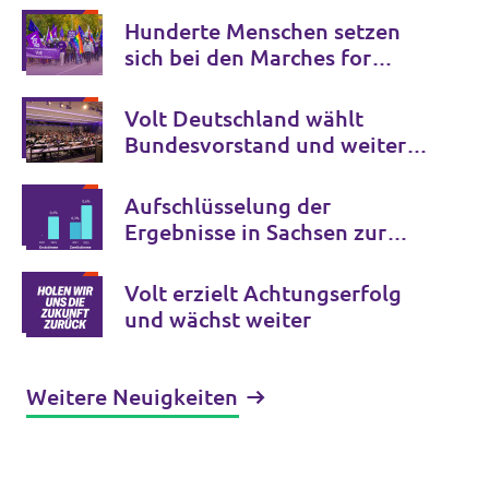
Hunderte Menschen setzen
sich bei den Marches for
Open Borders gegen
Grenzkontrollen in Europa ein
Volt Deutschland wählt
Bundesvorstand und weitere
Schlüsselämter für die
kommenden Jahre
Aufschlüsselung der
Ergebnisse in Sachsen zur
Bundestagswahl 2025
Volt erzielt Achtungserfolg
und wächst weiter
Weitere Neuigkeiten