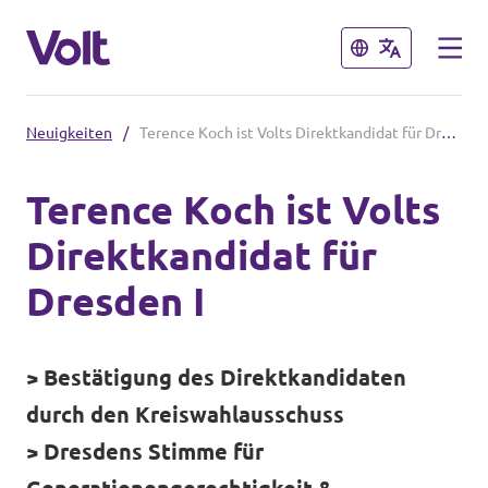
Schließen
Schließen
Neuigkeiten
/
Terence Koch ist Volts Direktkandidat für Dresden I
Volt in Sachsen
Terence Koch ist Volts
Volt Leipzig
Direktkandidat für
Programm
Volt Dresden
Dresden I
Volt Chemnitz
Über Volt
> Bestätigung des Direktkandidaten
Menschen
Volt in Deutschland
durch den Kreiswahlausschuss
> Dresdens Stimme für
Volt Deutschland
Neuigkeiten