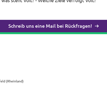
r was steht Volt? - Welche Ziele verfolgt Volt?
Schreib uns eine Mail bei Rückfragen!
feld (Rheinland)