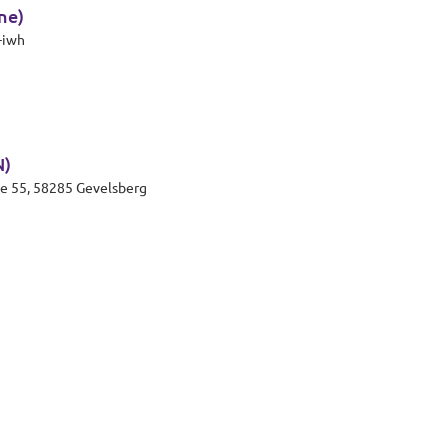
ne)
-iwh
N)
ße 55, 58285 Gevelsberg