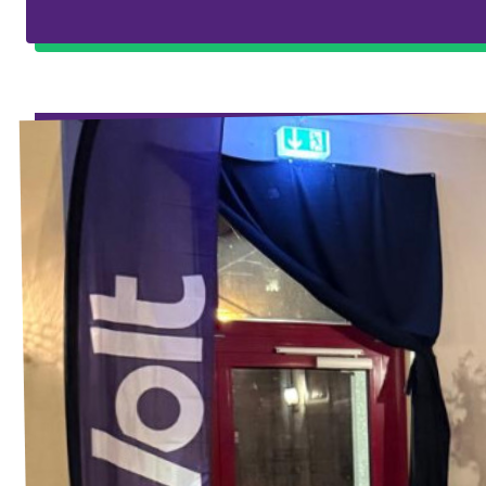
Volt Deutschland Merchandise Shop
Unsere Events
Presse
Mache bei uns mit!
Deine Spende für Volt!
Jobs bei Volt
Volt in deiner Nähe