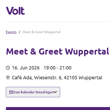
Events
/
Meet & Greet Wuppertal
Volt in Nordrhein-Westfalen
Website von Volt NRW
Meet & Greet Wuppertal
Programm
Teams vor Ort in NRW
16. Jun 2026
19:00 - 21:00
Über Volt
Café Ada, Wiesenstr. 6, 42105 Wuppertal
Volt in Deutschland
Menschen
Website
Zum Kalender hinzufügen
Volt in deinem Bundesland
Neuigkeiten