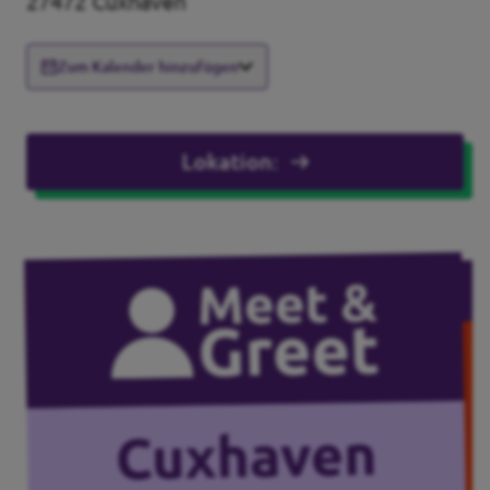
27472 Cuxhaven
Unsere Events
Zum Kalender hinzufügen
Mache bei uns mit!
Lokation:
Deine Spende für Volt!
Pressemitteilungen
Ergebnis BTW 2025
Events