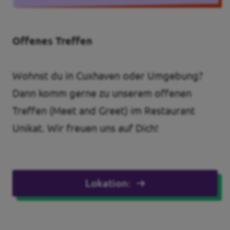
Offenes Treffen
Transparenz
Datenschutz
Wohnst du in Cuxhaven oder Umgebung?
Impressum
Dann komm gerne zu unserem offenen
Treffen (Meet and Greet) im Restaurant
Kontakt
Unikat. Wir freuen uns auf Dich!
Lokation: