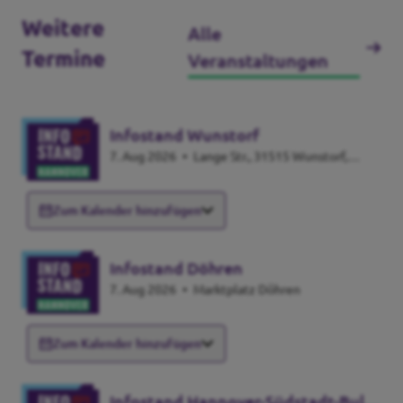
Weitere
Alle
Termine
Veranstaltungen
Infostand Wunstorf
7. Aug 2026
•
Lange Str., 31515 Wunstorf,
Germany
Zum Kalender hinzufügen
Infostand Döhren
7. Aug 2026
•
Marktplatz Döhren
Zum Kalender hinzufügen
Infostand Hannover-Südstadt-Bult