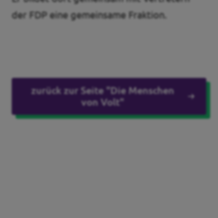
der FDP eine gemeinsame Fraktion.
Transparenz
Datenschutz
Impressum
zurück zur Seite "Die Menschen
von Volt"
Kontakt