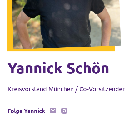
Volt Deutschland Merchandise Shop
Unsere Events
Mache bei uns mit!
Deine Spende für Volt!
Yannick Schön
Kreisvorstand München
/
Co-Vorsitzender
Mitmachen
Folge Yannick
Transparenz