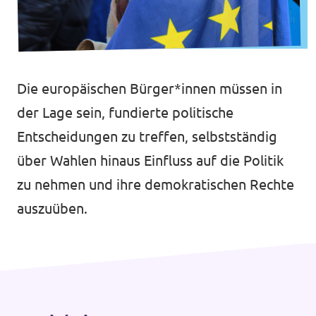
Volt Deutschland Merchandise Shop
Unsere Events
Die europäischen Bürger*innen müssen in
Mache bei uns mit!
der Lage sein, fundierte politische
Entscheidungen zu treffen, selbstständig
Deine Spende für Volt!
über Wahlen hinaus Einfluss auf die Politik
zu nehmen und ihre demokratischen Rechte
auszuüben.
Mitmachen
Transparenz