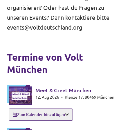
Volt Deutschland Merchandise Shop
organisieren? Oder hast du Fragen zu
Unsere Events
unseren Events? Dann kontaktiere bitte
events@voltdeutschland.org
Mache bei uns mit!
Termine von Volt
Deine Spende für Volt!
München
Meet & Greet München
Mitmachen
12. Aug 2026
•
Klenze 17, 80469 München
Zum Kalender hinzufügen
Transparenz