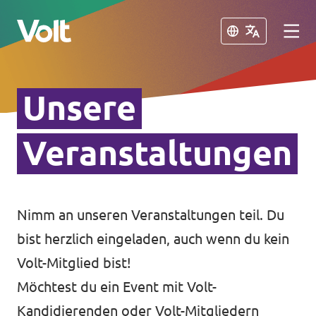
Schließen
Schließen
Unsere
Volt in Bayern
Website
Veranstaltungen
Programm
Lokale Teams
Über Volt
Nimm an unseren Veranstaltungen teil. Du
Volt in Deutschland
bist herzlich eingeladen, auch wenn du kein
Menschen
Website
Volt-Mitglied bist!
Möchtest du ein Event mit Volt-
Volt in deinem Bundesland
Neuigkeiten
Kandidierenden oder Volt-Mitgliedern