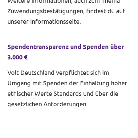
Weitere Informationen, auch zum Thema
Zuwendungsbestätigungen, findest du auf
Volt ist in über 30 Ländern in Europa vertreten.
unserer
Informationsseite
.
Hier findest du Links zu den Websites von Volt
in anderen Ländern.
Spendentransparenz und Spenden über
Volt Europa
3.000 €
Volt Deutschland verpflichtet sich im
Alle Volt Websites
Umgang mit Spenden der Einhaltung hoher
ethischer Werte Standards und über die
gesetzlichen Anforderungen
hinausgehender Transparenz.
Bitte beachte daher, dass wir uns freiwillig
selbst verpflichtet haben alle
Spenden,