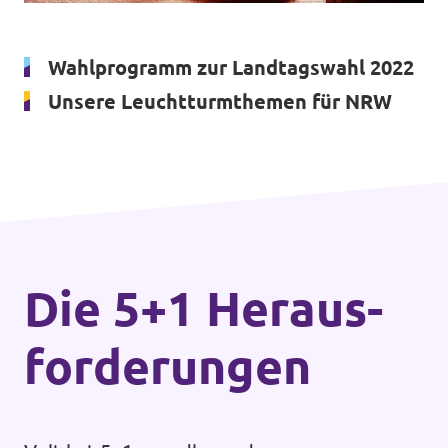
Volt Deutschland Merchandise Shop
Unsere Events
Wahlprogramm zur Landtagswahl 2022
Unsere Leuchtturmthemen für NRW
Presse
Mach bei uns mit!
Deine Spende für Volt!
Die 5+1 Heraus­
Kontakt
forderungen
Ratsfraktion Köln